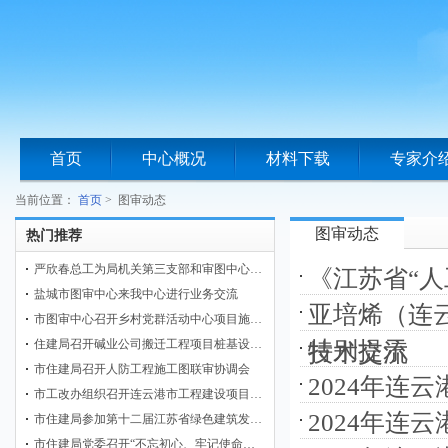
首页
中心概况
材料下载
专家介
当前位置：
首页
>
图审动态
图审动态
热门推荐
严欣春总工为局机关第三支部和审图中心…
《江苏省“
盐城市图审中心来我中心进行业务交流
亚培烯（连
市图审中心召开乡村党群活动中心项目施…
特别提示
住建局召开碱业公司搬迁工程项目桩基设…
技术交流
市住建局召开人防工程施工图联审协调会
2024年连
市工改办组织召开连云港市工程建设项目…
2024年
市住建局参加第十二届江苏省绿色建筑发…
市住建局党委召开“不忘初心、牢记使命…