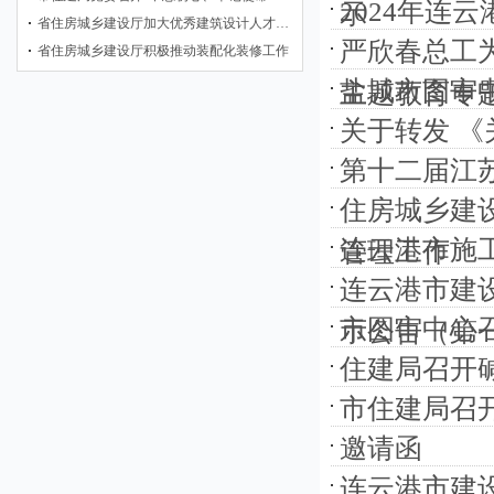
2024年连
示
省住房城乡建设厅加大优秀建筑设计人才…
严欣春总工
省住房城乡建设厅积极推动装配化装修工作
盐城市图审
主题教育专
关于转发 《
第十二届江
住房城乡建
连云港市施
管理工作
连云港市建
市图审中心
示公告（第
住建局召开
市住建局召
邀请函
连云港市建